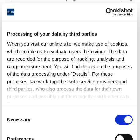
car Laika un véritable plaisir à toute saison.
Voyager dans un camping-car Laika : jamais
le camping n’a été aussi cultivé.
Processing of your data by third parties
When you visit our online site, we make use of cookies,
HISTOIRE
which enable us to evaluate users' behaviour. The data
are recorded for the purpose of tracking, analysis and
range measurement. You will find details on the purposes
of the data processing under "Details". For these
purposes, we work together with service providers and
1964
third parties, who also process the data for their own
purposes and possibly put them together with other data.
By clicking the "Accept all cookies" button or by selecting
1977
individual cookies in the detailed view, you give your
Consent
consent to the processing of your data for the purposes
Necessary
Selection
1977
in question. It is voluntary, is not necessary in order to
make use of the online site and can be revoked for the
Preferences