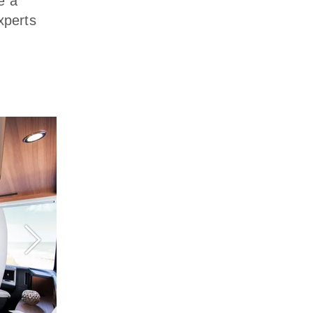
e à
xperts