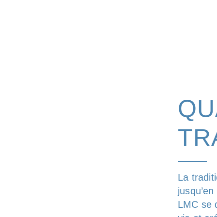
QU
TR
La tradi
jusqu’en
LMC se di