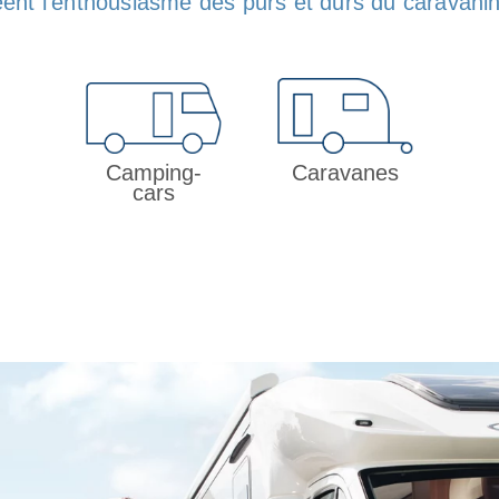
réent l’enthousiasme des purs et durs du caravani
Camping-
Caravanes
cars