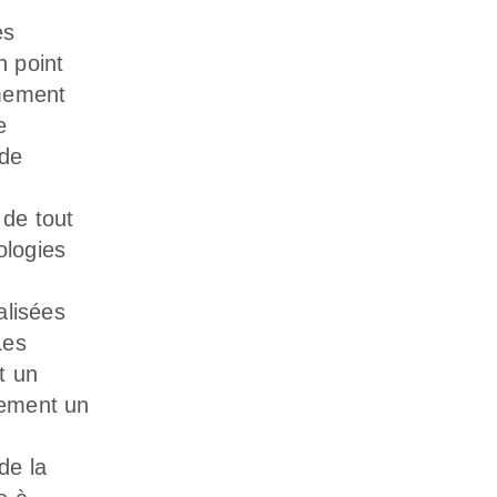
es
n point
êmement
e
 de
 de tout
ologies
alisées
Les
t un
lement un
de la