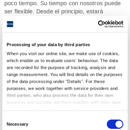
poco tiempo. Su tiempo con nosotros puede
ser flexible. Desde el principio, estará
involucrado en el día a día de la empresa y,
según su área de especialización, también
realizará sus propios proyectos.
Processing of your data by third parties
When you visit our online site, we make use of cookies,
Se valora la iniciativa
which enable us to evaluate users' behaviour. The data
are recorded for the purpose of tracking, analysis and
range measurement. You will find details on the purposes
Sea proactivo y envíenos su candidatura por
of the data processing under "Details". For these
purposes, we work together with service providers and
iniciativa propia. Hay muchas maneras de
third parties, who also process the data for their own
encontrar una oferta adecuada en Erwin
purposes and possibly put them together with other data.
Hymer Group y sus marcas. Hable con
By clicking the "Accept all cookies" button or by selecting
nosotros, esperamos personas motivadas y
individual cookies in the detailed view, you give your
Consent
con talento.
consent to the processing of your data for the purposes
Necessary
Selection