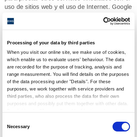
uso de sitios web y el uso de Internet. Google
también transmitirá estas informaciones a
terceros si fuera necesario, en la medida en
que esté legamente prescrito o siempre que
terceros traten estos datos en nombre de
Processing of your data by third parties
Google.
When you visit our online site, we make use of cookies,
which enable us to evaluate users' behaviour. The data
Impedir el almacenamiento de las cookies
are recorded for the purpose of tracking, analysis and
Usted puede impedir el almacenamiento de
range measurement. You will find details on the purposes
las cookies mediante la correspondiente
of the data processing under "Details". For these
configuración del software de su navegador;
purposes, we work together with service providers and
third parties, who also process the data for their own
no obstante, le señalamos que en ese caso
purposes and possibly put them together with other data.
es posible que no pueda utilizar de forma
By clicking the "Accept all cookies" button or by selecting
completa todas las funciones de este sitio
individual cookies in the detailed view, you give your
Consent
web. Mediante el uso de este sitio web, usted
consent to the processing of your data for the purposes
Necessary
Selection
manifiesta su conformidad para el tratamiento
in question. It is voluntary, is not necessary in order to