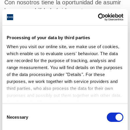
Con nosotros tiene la oportunidad de asumir
la responsabilidad rápidamente.
En resumen, nuestros empleados hacen
mucho. Y sabemos apreciarlo. La calidad no
Processing of your data by third parties
es una calle de sentido único. Por ello,
When you visit our online site, we make use of cookies,
ofrecemos a nuestros empleados una
which enable us to evaluate users' behaviour. The data
interesante gama de servicios y, según la
are recorded for the purpose of tracking, analysis and
ubicación, una multitud de ventajas. Conozca
range measurement. You will find details on the purposes
sus ventajas aquí:
of the data processing under "Details". For these
purposes, we work together with service providers and
third parties, who also process the data for their own
purposes and possibly put them together with other data.
By clicking the "Accept all cookies" button or by selecting
Nuestros servicios y beneficios
individual cookies in the detailed view, you give your
Consent
consent to the processing of your data for the purposes
Necessary
Selection
¿Familia y trabajo? ¡No hay problema!
in question. It is voluntary, is not necessary in order to