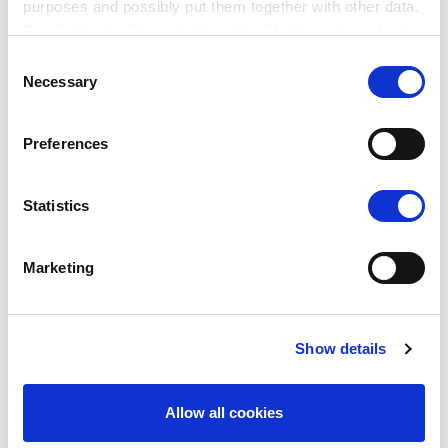
purposes and possibly put them together with other data.
By clicking the "Accept all cookies" button or by selecting
individual cookies in the detailed view, you give your
Consent
consent to the processing of your data for the purposes
Necessary
Selection
Queríamos saber cómo actúan los campistas de
in question. It is voluntary, is not necessary in order to
Europa, dónde hay similitudes y diferencias. Los
make use of the online site and can be revoked for the
resultados del estudio nos ayudan a adaptar nuestras
Preferences
future by clicking the "Revoke consent" button. You will
ofertas aún mejor a las necesidades y deseos de
find further information on this in our
privacy
nuestros grupos objetivo.
declaration
.
Statistics
You can change/revoke the consent granted for the
processing of your data on our website in the cookies
Marketing
settings area.
Show details
Stefan von Terzi
DIRECTOR DE MARKETING Y COMUNICACIÓN DE
ERWIN HYMER GROUP
Allow all cookies