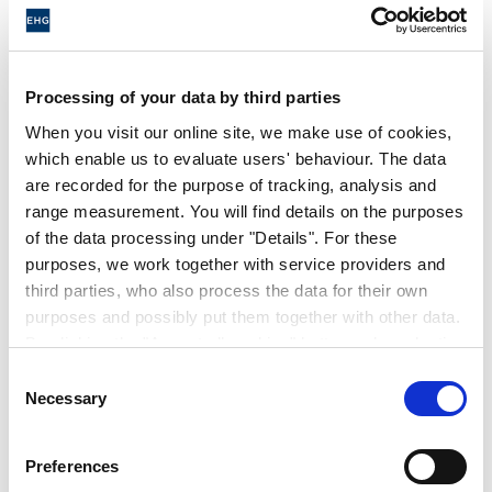
Hymer Group. Los modelos semiaintegrados
o integrados de Etrusco permiten
experiencias únicas de Van Life y viajes
Processing of your data by third parties
personalizados con momentos inolvidables.
When you visit our online site, we make use of cookies,
which enable us to evaluate users' behaviour. The data
are recorded for the purpose of tracking, analysis and
HISTORIA
range measurement. You will find details on the purposes
of the data processing under "Details". For these
purposes, we work together with service providers and
third parties, who also process the data for their own
2016
purposes and possibly put them together with other data.
By clicking the "Accept all cookies" button or by selecting
individual cookies in the detailed view, you give your
Consent
2016
consent to the processing of your data for the purposes
Necessary
Selection
in question. It is voluntary, is not necessary in order to
make use of the online site and can be revoked for the
2016
Preferences
future by clicking the "Revoke consent" button. You will