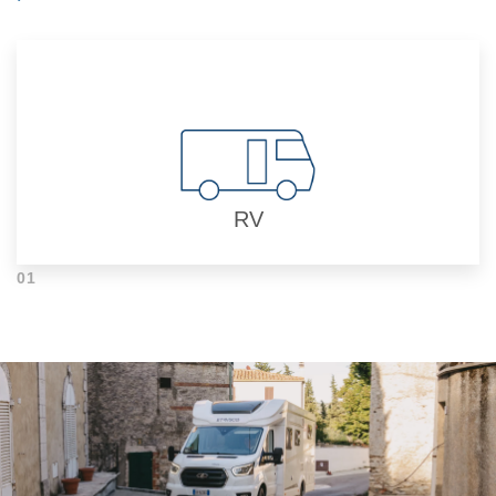
RV
01