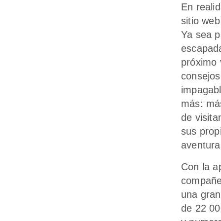
En reali
sitio we
Ya sea p
escapada
próximo v
consejos
impagabl
más: más
de visit
sus propi
aventura
Con la a
compañer
una gran
de 22 00