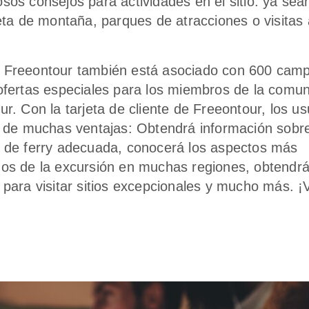
sos consejos para actividades en el sitio: ya sean
leta de montaña, parques de atracciones o visitas 
Freeontour también está asociado con 600 camp
ofertas especiales para los miembros de la comu
r. Con la tarjeta de cliente de Freeontour, los us
n de muchas ventajas: Obtendrá información sobre
 de ferry adecuada, conocerá los aspectos más
os de la excursión en muchas regiones, obtendr
 para visitar sitios excepcionales y mucho más. ¡V