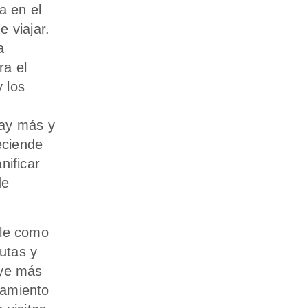
a en el
 viajar.
a
ra el
y los
hay más y
eciende
nificar
de
ble como
utas y
uye más
namiento