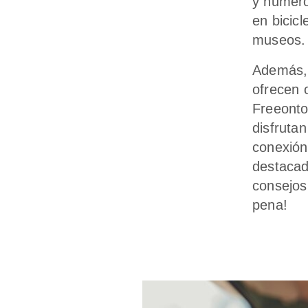
y numero
en bicic
museos.
Además, 
ofrecen 
Freeontou
disfruta
conexión
destacad
consejos
pena!