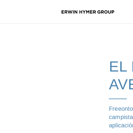
EL
AV
Freeonto
campista
aplicaci