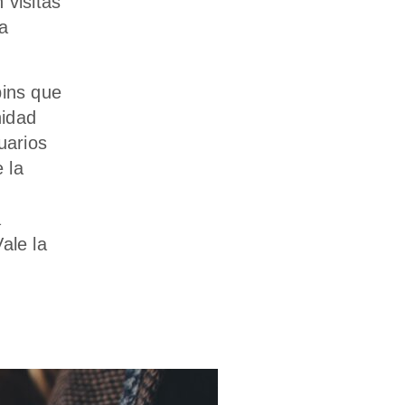
 visitas
a
ins que
nidad
uarios
 la
á
ale la