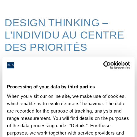
DESIGN THINKING –
L’INDIVIDU AU CENTRE
DES PRIORITÉS
L’une des caractéristiques essentielles des
Innovation Camps est le Design Thinking :
une approche ludique, orientée vers les
Processing of your data by third parties
utilisateurs, qui a pour objectif de faire
When you visit our online site, we make use of cookies,
émerger de nouvelles solutions à des
which enable us to evaluate users' behaviour. The data
are recorded for the purpose of tracking, analysis and
problèmes complexes. Alors que les
range measurement. You will find details on the purposes
membres de l'équipe se préoccupent de la
of the data processing under "Details". For these
question de départ, ils développent de
purposes, we work together with service providers and