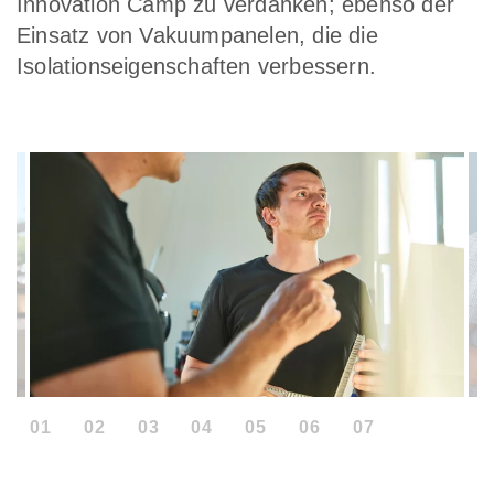
Innovation Camp zu verdanken; ebenso der
Einsatz von Vakuumpanelen, die die
Isolationseigenschaften verbessern.
01
02
03
04
05
06
07