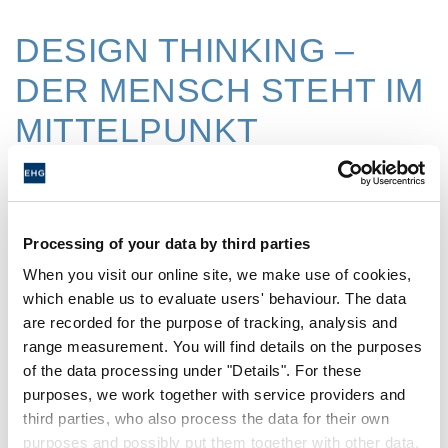
DESIGN THINKING –
DER MENSCH STEHT IM
MITTELPUNKT
Ein wesentliches Merkmal von Innovation
Camps ist die Methode des Design Thinking –
Processing of your data by third parties
ein spielerischer, konsequent auf den Nutzer
When you visit our online site, we make use of cookies,
ausgerichteter Ansatz, der neue Lösungen für
which enable us to evaluate users' behaviour. The data
komplexe Probleme hervorbringen soll. Indem
are recorded for the purpose of tracking, analysis and
sich die Teammitglieder intensiv mit der
range measurement. You will find details on the purposes
Ausgangsfrage beschäftigen, entwickeln sie
of the data processing under "Details". For these
purposes, we work together with service providers and
neue Sichtweisen. Die Personen tauchen tief
third parties, who also process the data for their own
in den Kontext ein mit der Folge, dass sie
purposes and possibly put them together with other data.