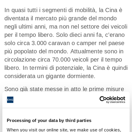
In quasi tutti i segmenti di mobilità, la Cina è
diventata il mercato più grande del mondo
negli ultimi anni, ma non nel settore dei veicoli
per il tempo libero. Solo dieci anni fa, c’erano
solo circa 3.000 caravan o camper nel paese
più popolato del mondo. Attualmente sono in
circolazione circa 70.000 veicoli per il tempo
libero. In termini di potenziale, la Cina è quindi
considerata un gigante dormiente.
Sono già state messe in atto le prime misure
promettenti. Per esempio, il governo cinese
sta promuovendo la costruzione di campeggi
e sta lavorando per rimuovere gli ostacoli
Processing of your data by third parties
come i regolamenti delle patenti di guida che
vietano la guida di veicoli con rimorchi.
When you visit our online site, we make use of cookies,