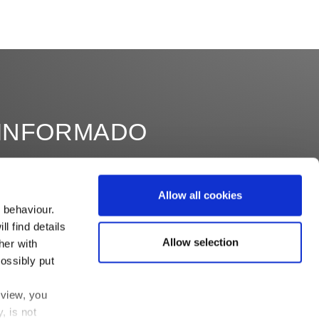
INFORMADO
Allow all cookies
 behaviour.
l find details
Allow selection
her with
ossibly put
 view, you
, is not