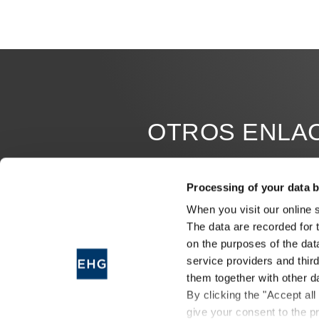
OTROS ENLA
JOB OFFERS
Processing of your data b
MILESTONES
When you visit our online 
The data are recorded for 
ERWIN HYMER MUSEUM
on the purposes of the dat
service providers and thir
FINANCE
them together with other d
By clicking the "Accept all
give your consent to the pr