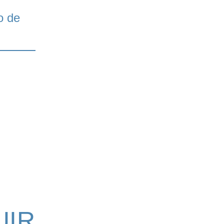
o de
UIR