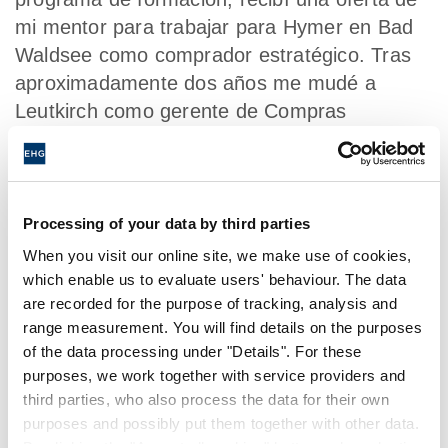
mi mentor para trabajar para Hymer en Bad
Waldsee como comprador estratégico. Tras
aproximadamente dos años me mudé a
Leutkirch como gerente de Compras
Estratégicas para las marcas Carado,
Etrusco, Sunlight y Capron.
¿Qué es lo que más le gusta de su trabajo?
Processing of your data by third parties
Mi trabajo es muy variado, hoy no sabes qué
When you visit our online site, we make use of cookies,
which enable us to evaluate users' behaviour. The data
pasará mañana. Me gusta. Al comprar, me
are recorded for the purpose of tracking, analysis and
encargo diferentes áreas, grupos de
range measurement. You will find details on the purposes
productos y proyectos. Resulta emocionante
of the data processing under "Details". For these
e instructivo al mismo tiempo. También
purposes, we work together with service providers and
disfruto del contacto con los diferentes
third parties, who also process the data for their own
proveedores. Las ofertas de precios
purposes and possibly put them together with other data.
By clicking the "Accept all cookies" button or by selecting