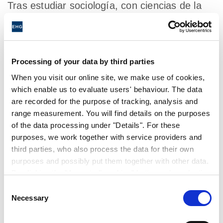
Tras estudiar sociología, con ciencias de la
comunicación y psicología publicitaria en
Múnich, Bolonia y Florencia, me uní a Laika
cerca de Florencia en 2007. Primero en
marketing, luego como oficial de proyectos y,
Processing of your data by third parties
en 2012, como gerente de marketing. La
When you visit our online site, we make use of cookies,
siguiente oportunidad llegó en 2014: la
which enable us to evaluate users' behaviour. The data
are recorded for the purpose of tracking, analysis and
gestión de marketing y comunicaciones para
range measurement. You will find details on the purposes
las dos marcas básicas, Carado y Sunlight, y,
of the data processing under "Details". For these
más tarde, el lanzamiento de nuestra nueva
purposes, we work together with service providers and
marca Etrusco. Posteriormente, asumí el
third parties, who also process the data for their own
cargo de director de Estrategia y Gestión de
purposes and possibly put them together with other data.
Proyectos dentro del segmento de caravanas
By clicking the "Accept all cookies" button or by selecting
individual cookies in the detailed view, you give your
a motor en el grupo empresarial. Desde
Consent
consent to the processing of your data for the purposes
Necessary
septiembre de 2017 hasta mediados de 2019
Selection
in question. It is voluntary, is not necessary in order to
fui responsable de la marca Movera y desde
make use of the online site and can be revoked for the