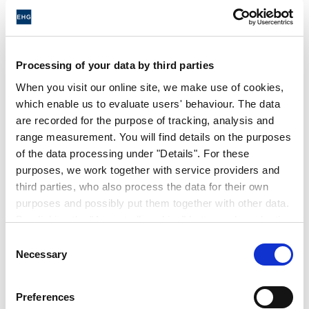
acampada. Xplore significa artesanía
resistente, trabajo de precisión y fiabilidad.
Por ello, la empresa desarrolló la tecnología
SoLiD con la empresa Henkel y, por lo tanto,
Processing of your data by third parties
es el único proveedor de caravanas de enlace
When you visit our online site, we make use of cookies,
totalmente estructural en Reino Unido. Sin
which enable us to evaluate users' behaviour. The data
embargo, antes de que los modelos Xplore
are recorded for the purpose of tracking, analysis and
hagan realidad viajes de ensueño, deben
range measurement. You will find details on the purposes
of the data processing under "Details". For these
someterse a duras pruebas en pista en
purposes, we work together with service providers and
Alemania, Bélgica y Reino Unido. Para que
third parties, who also process the data for their own
sus futuros propietarios disfruten del placer
purposes and possibly put them together with other data.
de viajar seguro.
By clicking the "Accept all cookies" button or by selecting
individual cookies in the detailed view, you give your
Consent
consent to the processing of your data for the purposes
Necessary
Selection
in question. It is voluntary, is not necessary in order to
make use of the online site and can be revoked for the
Preferences
future by clicking the "Revoke consent" button. You will