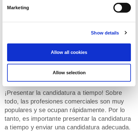
processing of your data on our website in the cookies
padrino para plantearle preguntas. Por tanto,
Marketing
settings area.
teníamos una persona de contacto directa
que había experimentado la misma situación
hacía poco. En general, estamos bien
Show details
atendidos y siempre sabemos con quién
hablar si surge alguna duda.
Allow all cookies
¿Qué consejos tiene para los jóvenes que
también están interesados en la formación
Allow selection
aquí?
¡Presentar la candidatura a tiempo! Sobre
todo, las profesiones comerciales son muy
populares y se ocupan rápidamente. Por lo
tanto, es importante presentar la candidatura
a tiempo y enviar una candidatura adecuada.