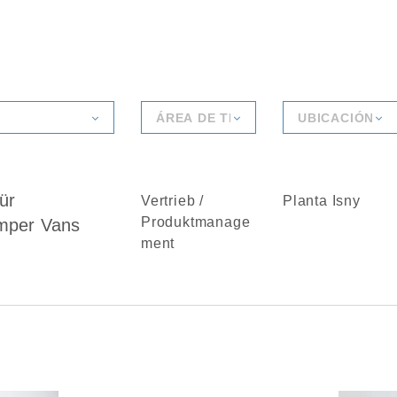
ÁREA DE TRABAJO
UBICACIÓN
ür
Vertrieb /
Planta Isny
Produktmanage
mper Vans
ment