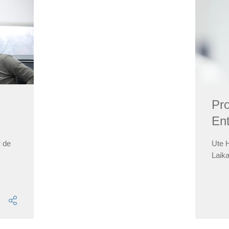
Pro
Ent
r de
Ute 
Laik