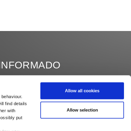
INFORMADO
Allow all cookies
 behaviour.
l find details
Allow selection
her with
ossibly put