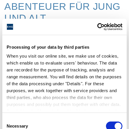
ABENTEUER FÜR JUNG
UND ALT
Das Erwin Hymer Museum ist ein
spannendes Erlebnis für alle, ob Alt oder
Processing of your data by third parties
Jung, immer überraschend, multimedial und
When you visit our online site, we make use of cookies,
zum Mitmachen!
which enable us to evaluate users' behaviour. The data
are recorded for the purpose of tracking, analysis and
Träger des Erwin Hymer Museums ist die
range measurement. You will find details on the purposes
gemeinnützige Erwin Hymer Stiftung. Der
of the data processing under "Details". For these
Caravaning-Pionier stiftete nicht nur eine
purposes, we work together with service providers and
Sammlung mit Fahrzeugen aus aller Welt,
third parties, who also process the data for their own
sondern schuf ein interaktives Museum, um
purposes and possibly put them together with other data.
Menschen für das mobile Reisen zu
By clicking the "Accept all cookies" button or by selecting
individual cookies in the detailed view, you give your
begeistern.
Consent
consent to the processing of your data for the purposes
Necessary
Selection