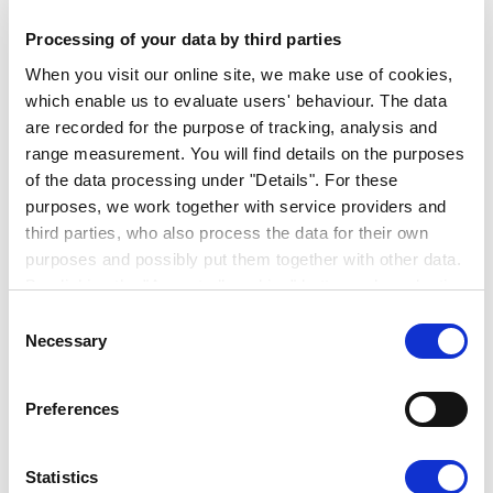
Processing of your data by third parties
When you visit our online site, we make use of cookies,
which enable us to evaluate users' behaviour. The data
are recorded for the purpose of tracking, analysis and
range measurement. You will find details on the purposes
of the data processing under "Details". For these
purposes, we work together with service providers and
third parties, who also process the data for their own
purposes and possibly put them together with other data.
By clicking the "Accept all cookies" button or by selecting
individual cookies in the detailed view, you give your
Consent
Duales Studium BWL -
consent to the processing of your data for the purposes
Necessary
Selection
in question. It is voluntary, is not necessary in order to
International Business (m/w/d)
make use of the online site and can be revoked for the
Preferences
future by clicking the "Revoke consent" button. You will
Darf es internationaler sein? Schwerpunkte des
find further information on this in our
privacy
dualen Studiums International Business sind
declaration
.
internationale Wirtschaftswissenschaften,
Statistics