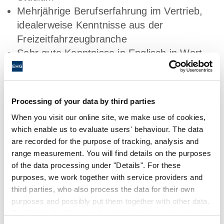
Mehrjährige Berufserfahrung im Vertrieb,
idealerweise Kenntnisse aus der
Freizeitfahrzeugbranche
Sehr gute Kenntnisse in Englisch in Wort
und Schrift (weitere Fremdsprachen
gewünscht)
Gute Kenntnisse in MS-Office
Processing of your data by third parties
Hohe Reisebereitschaft
When you visit our online site, we make use of cookies,
Strukturierte und selbständige Arbeitsweise
which enable us to evaluate users' behaviour. The data
Sehr gut ausgeprägte Sozialkompetenz,
are recorded for the purpose of tracking, analysis and
Kommunikationstalent, hohe
range measurement. You will find details on the purposes
Durchsetzungskraft
of the data processing under "Details". For these
purposes, we work together with service providers and
third parties, who also process the data for their own
Benefits für ein
purposes and possibly put them together with other data.
By clicking the "Accept all cookies" button or by selecting
Arbeitsleben, das Spaß