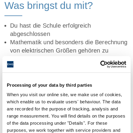
Was bringst du mit?
Du hast die Schule erfolgreich
abgeschlossen
Mathematik und besonders die Berechnung
von elektrischen Größen gehören zu
Deinen Stärken
Technische und elektronische
Zusammenhänge wecken bei Dir großes
Interesse
Processing of your data by third parties
Du kannst komplexe Probleme gut
When you visit our online site, we make use of cookies,
analysieren und lösen
which enable us to evaluate users' behaviour. The data
Ein verantwortungsbewusster Umgang mit
are recorded for the purpose of tracking, analysis and
range measurement. You will find details on the purposes
Aufgaben und Materialien ist für dich
of the data processing under "Details". For these
selbstverständlich
purposes, we work together with service providers and