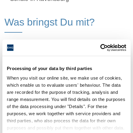
Was bringst Du mit?
Du hast die Schule erfolgreich
abgeschlossen
Betriebswirtschaftliche und logistische
Abläufe wecken bei Dir großes Interesse
Processing of your data by third parties
Du hast eine gute körperliche Belastbarkeit
When you visit our online site, we make use of cookies,
Eigenständigkeit und Organisationsfähigkeit
which enable us to evaluate users' behaviour. The data
gehören zu Deinen Stärken
are recorded for the purpose of tracking, analysis and
range measurement. You will find details on the purposes
Arbeiten im Team ist für Dich
of the data processing under "Details". For these
selbstverständlich
purposes, we work together with service providers and
Mobiles Reisen hat Dich schon immer
third parties, who also process the data for their own
fasziniert
purposes and possibly put them together with other data.