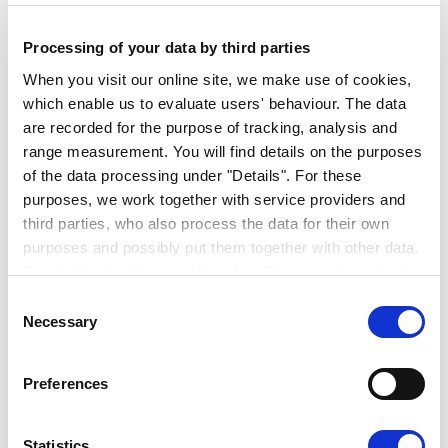
Guter Realschulabschluss und Interesse an
Processing of your data by third parties
wirtschaftlichen Zusammenhängen
When you visit our online site, we make use of cookies,
Freude am Umgang mit Zahlen, Daten und
which enable us to evaluate users' behaviour. The data
analytischen Fragestellungen
are recorded for the purpose of tracking, analysis and
range measurement. You will find details on the purposes
Engagement, Teamfähigkeit und eine
of the data processing under "Details". For these
strukturierte Arbeitsweise
purposes, we work together with service providers and
Gute Deutsch- und Englischkenntnisse in
third parties, who also process the data for their own
Wort und Schrift
purposes and possibly put them together with other data.
Neugier, Eigeninitiative und Motivation,
By clicking the "Accept all cookies" button or by selecting
Neues zu lernen
individual cookies in the detailed view, you give your
Consent
consent to the processing of your data for the purposes
Necessary
Selection
in question. It is voluntary, is not necessary in order to
Worauf Du Dich freuen
make use of the online site and can be revoked for the
Preferences
future by clicking the "Revoke consent" button. You will
kannst
find further information on this in our
privacy
declaration
.
Statistics