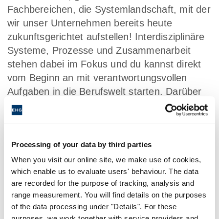
Fachbereichen, die Systemlandschaft, mit der
wir unser Unternehmen bereits heute
zukunftsgerichtet aufstellen! Interdisziplinäre
Systeme, Prozesse und Zusammenarbeit
stehen dabei im Fokus und du kannst direkt
vom Beginn an mit verantwortungsvollen
Aufgaben in die Berufswelt starten. Darüber
hinaus erwarten Dich spannende Projekte in
den Bereichen IT-Infrastruktur, IT-Security
und IT-Support sowie die Möglichkeit, Deine
Processing of your data by third parties
erlernte Theorie in erste praktische
Erfahrungen umzusetzen. Mit unserer
When you visit our online site, we make use of cookies,
which enable us to evaluate users' behaviour. The data
fachlichen wie auch persönlichen Ausbildung
are recorded for the purpose of tracking, analysis and
bieten wir Dir das passende Fundament für
range measurement. You will find details on the purposes
vielfältige Karrierewege innerhalb unserer
of the data processing under "Details". For these
dynamisch wachsenden
purposes, we work together with service providers and