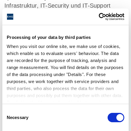
Infrastruktur, IT-Security und IT-Support
sowie die Möglichkeit, Deine erlernte Theorie
in erste praktische Erfahrungen umzusetzen.
Mit unserer fachlichen wie auch persönlichen
Processing of your data by third parties
Ausbildung bieten wir Dir das passende
Fundament für vielfältige Karrierewege
When you visit our online site, we make use of cookies,
which enable us to evaluate users' behaviour. The data
innerhalb unserer dynamisch wachsenden
are recorded for the purpose of tracking, analysis and
Unternehmensgruppe.
range measurement. You will find details on the purposes
of the data processing under "Details". For these
purposes, we work together with service providers and
Das zeichnet Dich aus
third parties, who also process the data for their own
purposes and possibly put them together with other data.
By clicking the "Accept all cookies" button or by selecting
Allgemeine oder fachgebundene
individual cookies in the detailed view, you give your
Consent
Hochschulreife
consent to the processing of your data for the purposes
Necessary
Selection
Interesse an IT- und
in question. It is voluntary, is not necessary in order to
betriebswirtschaftlichen Themen
make use of the online site and can be revoked for the