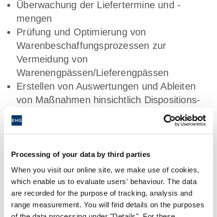
Überwachung der Liefertermine und -
mengen
Prüfung und Optimierung von
Warenbeschaffungsprozessen zur
Vermeidung von
Warenengpässen/Lieferengpässen
Erstellen von Auswertungen und Ableiten
von Maßnahmen hinsichtlich Dispositions-
und Beschaffungskennzahlen
Importabwicklung
Processing of your data by third parties
Das bringen Sie mit
When you visit our online site, we make use of cookies,
which enable us to evaluate users' behaviour. The data
are recorded for the purpose of tracking, analysis and
Erfolgreich abgeschlossene kaufmännische
range measurement. You will find details on the purposes
Ausbildung oder vergleichbare Qualifikation
of the data processing under "Details". For these