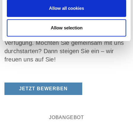
Bewerbungsportal – bitte mit Angabe Ihres
Allow all cookies
frühestmöglichen Eintrittstermins sowie Ihrer
Gehaltsvorstellung. Bei Fragen zur Position
steht Ihnen Frau Teresa Rösch gerne
Allow selection
telefonisch unter 07524 / 700-8314 zur
Verfügung. Möchten Sie gemeinsam mit uns
durchstarten? Dann steigen Sie ein – wir
freuen uns auf Sie!
JETZT BEWERBEN
JOBANGEBOT