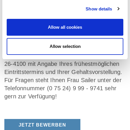
Betriebliche Berufsunfähigkeitsversicherung
Show details
und Altersvorsorge
Interessiert? Dann freuen wir uns über Ihre
Allow all cookies
aussagefähige Kurzbewerbung (Lebenslauf
und Ausbildungszeugnis als PDF) per E-Mail
Allow selection
an bewerbung@hymer.com auf die Position
"KFZ-Mechatroniker (m/w/d)" mit der Job-ID
26-4100 mit Angabe Ihres frühestmöglichen
Eintrittstermins und Ihrer Gehaltsvorstellung.
Für Fragen steht Ihnen Frau Sailer unter der
Telefonnummer (0 75 24) 9 99 - 9741 sehr
gern zur Verfügung!
JETZT BEWERBEN