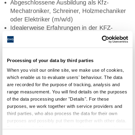
Abgeschlossene Ausbildung als Kfz-
Mechatroniker, Schreiner, Holzmechaniker
oder Elektriker (m/w/d)
Idealerweise Erfahrungen in der KFZ-
Branche oder sogar in der Caravan- und
Reisemobilbranche
Selbstständige Arbeitsweise
Processing of your data by third parties
Hohes Maß an Flexibilität und Teamgeist
Auch Quereinsteiger sind bei uns
When you visit our online site, we make use of cookies,
which enable us to evaluate users' behaviour. The data
willkommen
are recorded for the purpose of tracking, analysis and
range measurement. You will find details on the purposes
Das bieten wir:
of the data processing under "Details". For these
purposes, we work together with service providers and
third parties, who also process the data for their own
purposes and possibly put them together with other data.
Abwechslungsreiche Tätigkeiten:
Profitiere
By clicking the "Accept all cookies" button or by selecting
von einer langfristigen Perspektive in einem