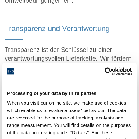
Umweltbedingungen ein.
Transparenz und Verantwortung
Transparenz ist der Schlüssel zu einer
verantwortungsvollen Lieferkette. Wir fördern
den offenen Dialog mit unseren Partnern und
leisten unseren notwendigen Beitrag für das
Erreichen der Nachhaltigkeitsziele des
Partners. Unsere Berichte dokumentieren
Processing of your data by third parties
Fortschritte und Herausforderungen in diesem
When you visit our online site, we make use of cookies,
Bereich.
which enable us to evaluate users' behaviour. The data
are recorded for the purpose of tracking, analysis and
range measurement. You will find details on the purposes
of the data processing under "Details". For these
Schulungen und Entwicklung