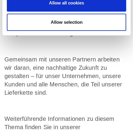
Ansätze, um die Nachhaltigkeit in der
Allow all cookies
Lieferkette stetig zu verbessern. Wir
engagieren uns dafür, in unserer Branche
Allow selection
Maßstäbe für ethisches Handeln zu setzen
und positive Veränderungen zu bewirken.
Gemeinsam mit unseren Partnern arbeiten
wir daran, eine nachhaltige Zukunft zu
gestalten – für unser Unternehmen, unsere
Kunden und alle Menschen, die Teil unserer
Lieferkette sind.
Weiterführende Informationen zu diesem
Thema finden Sie in unserer