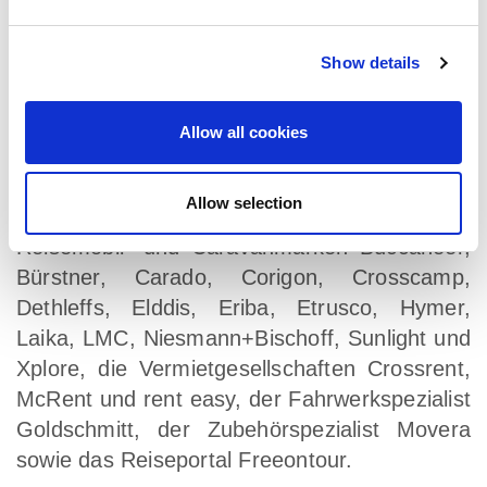
prozentige Tochtergesellschaft von THOR
Industries, dem weltweit führenden Hersteller
von Freizeitfahrzeugen mit 20.900
Show details
Beschäftigten. Die Erwin Hymer Group
vereint Hersteller von Reisemobilen und
Allow all cookies
Caravans, Zubehörspezialisten sowie Miet-
und Finanzierungsservices unter einem Dach.
Allow selection
Zur Erwin Hymer Group gehören die
Reisemobil- und Caravanmarken Buccaneer,
Bürstner, Carado, Corigon, Crosscamp,
Dethleffs, Elddis, Eriba, Etrusco, Hymer,
Laika, LMC, Niesmann+Bischoff, Sunlight und
Xplore, die Vermietgesellschaften Crossrent,
McRent und rent easy, der Fahrwerkspezialist
Goldschmitt, der Zubehörspezialist Movera
sowie das Reiseportal Freeontour.