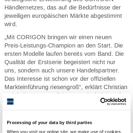
Händlernetzes, das auf die Bedürfnisse der
jeweiligen europäischen Märkte abgestimmt
wird.
„Mit CORIGON bringen wir einen neuen
Preis-Leistungs-Champion an den Start. Die
ersten Modelle laufen bereits vom Band. Die
Qualität der Erstserie begeistert nicht nur
uns, sondern auch unsere Handelspartner.
Das Interesse ist schon vor der offiziellen
Markteinführung riesengroß“, erklärt Christian
Striebel, verantwortlicher Geschäftsführer für
CORIGON.
Der breiten Öffentlichkeit wird CORIGON
Processing of your data by third parties
offiziell auf dem Caravan Salon 2025 in
When you visit our online site, we make use of cookies,