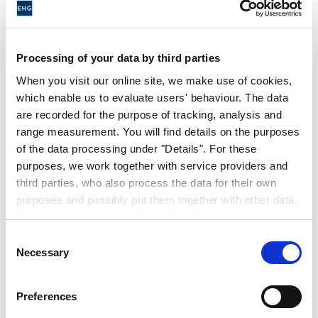
Kenntnisse im Umgang mit einem ERP-
System von Vorteil, aber nicht zwingend
Einverständnis zum Führen von
Processing of your data by third parties
Fahrzeugen u. Flurförderfahrzeugen
When you visit our online site, we make use of cookies,
ausgeprägte Team- und
which enable us to evaluate users' behaviour. The data
Kooperationsbereitschaft
are recorded for the purpose of tracking, analysis and
kommunikatives und freundliches Auftreten
range measurement. You will find details on the purposes
sowie zuverlässiger und selbstständiger
of the data processing under "Details". For these
Arbeitsstil
purposes, we work together with service providers and
third parties, who also process the data for their own
Flexibilität und ständige Bereitschaft zur
purposes and possibly put them together with other data.
Übernahme von situationsbedingten
By clicking the "Accept all cookies" button or by selecting
Zusatzaufgaben im Tagesgeschäft
individual cookies in the detailed view, you give your
Consent
Bereitschaft zur Arbeit in 2 Schichten
consent to the processing of your data for the purposes
Necessary
Selection
in question. It is voluntary, is not necessary in order to
make use of the online site and can be revoked for the
Wir bieten
Preferences
future by clicking the "Revoke consent" button. You will