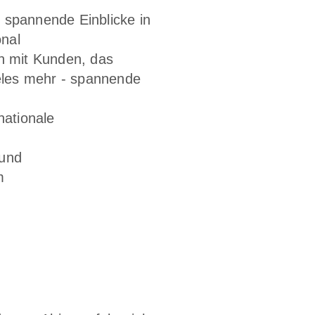
 spannende Einblicke in
onal
n mit Kunden, das
eles mehr - spannende
nationale
 und
m