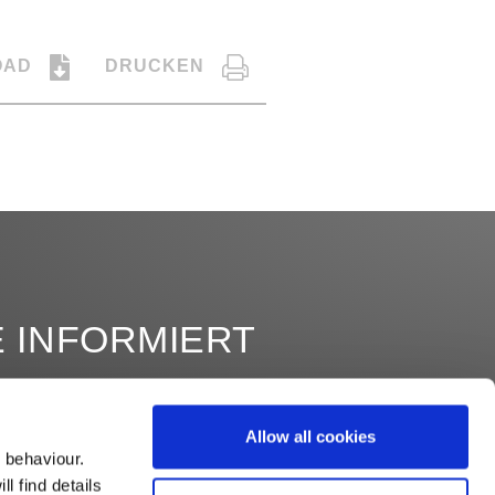
OAD
DRUCKEN
E INFORMIERT
Allow all cookies
 behaviour.
l find details