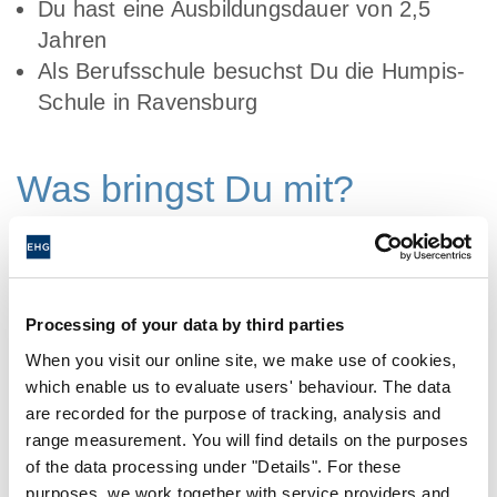
Du hast eine Ausbildungsdauer von 2,5
Jahren
Als Berufsschule besuchst Du die Humpis-
Schule in Ravensburg
Was bringst Du mit?
Du hast die Schule mit Fachhochschulreife,
allgemeinem oder fachgebundenem Abitur
erfolgreich abgeschlossen
Processing of your data by third parties
Betriebswirtschaftliche Zusammenhänge
When you visit our online site, we make use of cookies,
wecken bei Dir großes Interesse
which enable us to evaluate users' behaviour. The data
are recorded for the purpose of tracking, analysis and
Du bist kontaktfreudig und hast gute
range measurement. You will find details on the purposes
sprachliche Kenntnisse
of the data processing under "Details". For these
Planen und organisieren gehören nicht nur
purposes, we work together with service providers and