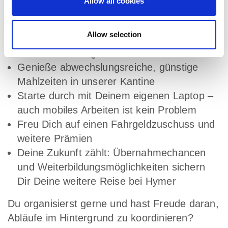
Allow all cookies
Events hautnah
Bleib fit und entspannt mit dem EGYM-
Allow selection
Wellpass und nutze die vielseitigen Fitness-
und Wellnessangebote
Genieße abwechslungsreiche, günstige
Mahlzeiten in unserer Kantine
Starte durch mit Deinem eigenen Laptop –
auch mobiles Arbeiten ist kein Problem
Freu Dich auf einen Fahrgeldzuschuss und
weitere Prämien
Deine Zukunft zählt: Übernahmechancen
und Weiterbildungsmöglichkeiten sichern
Dir Deine weitere Reise bei Hymer
Du organisierst gerne und hast Freude daran,
Abläufe im Hintergrund zu koordinieren?